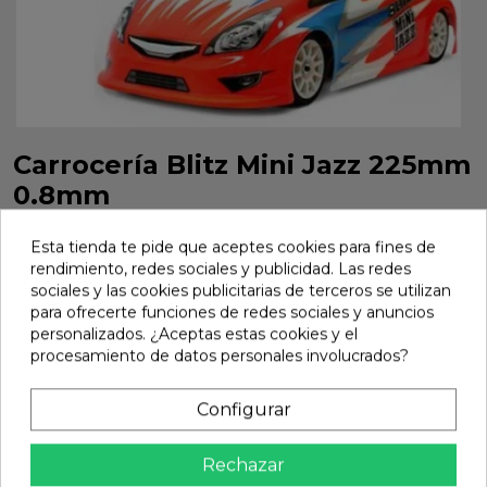
Carrocería Blitz Mini Jazz 225mm
0.8mm
Carrocería Blitz Mini Jazz 225mm 0.8mm. Referencia 60906.
Esta tienda te pide que aceptes cookies para fines de
Marca:
Blitz
Ref:
60906
rendimiento, redes sociales y publicidad. Las redes
sociales y las cookies publicitarias de terceros se utilizan
21,14 €
para ofrecerte funciones de redes sociales y anuncios
personalizados. ¿Aceptas estas cookies y el
procesamiento de datos personales involucrados?
Añadir
Configurar

En stock
share
Compartir
Rechazar