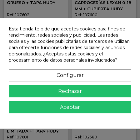
GRUESO + TAPA HUDY
CARROCERÍAS LEXAN 0-18
MM + CUBIERTA HUDY
Ref: 107602
Ref: 107600
69,88 €
69,88 €
En stock
En stock
Esta tienda te pide que aceptes cookies para fines de
rendimiento, redes sociales y publicidad. Las redes
Añadir
Añadir
sociales y las cookies publicitarias de terceros se utilizan
para ofrecerte funciones de redes sociales y anuncios
personalizados. ¿Aceptas estas cookies y el
procesamiento de datos personales involucrados?
Configurar
Rechazar
Aceptar
ESCARIADOR
DISCO LIJA DREMEL PASO
CARROCERÍAS EDICIÓN
DE RUEDA P120 HUDY
LIMITADA + TAPA HUDY
Ref: 107601
Ref: 102580