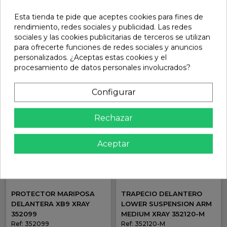
PLÁSTICO ALERONES XB8
CABEZA BOTÓN M3X10
MEDIUM XRAY 352135-M
(10) XRAY 902310
Esta tienda te pide que aceptes cookies para fines de
Ref: 352135-M
Ref: 902310
rendimiento, redes sociales y publicidad. Las redes
13,29 €
6,04 €
sociales y las cookies publicitarias de terceros se utilizan
En stock
En stock
para ofrecerte funciones de redes sociales y anuncios
personalizados. ¿Aceptas estas cookies y el
Añadir
Añadir
procesamiento de datos personales involucrados?
Configurar
Rechazar
Aceptar
PROTECTOR MARIPOSA
TRAPECIO DELANTERO
DELANTERA XB9 XRAY
LOWER SUSPENSION ARM
352099
MEDIUM XRAY 352120-M
Ref: 352099
Ref: 352120-M