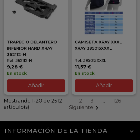
TRAPECIO DELANTERO
CAMISETA XRAY XXXL
INFERIOR HARD XRAY
XRAY 395015XXXL
362112-H
Ref: 362112-H
Ref: 395015XXXL
9,28 €
11,57 €
En stock
En stock
Añadir
Añadir
Mostrando 1-20 de 2512
1
2
3
…
126
artículo(s)

Siguiente
INFORMACIÓN DE LA TIENDA
keyboard_arrow_down