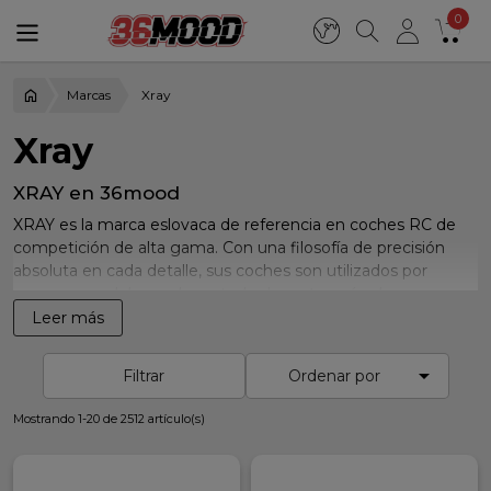
0
Marcas
Xray
Xray
XRAY en 36mood
XRAY es la marca eslovaca de referencia en coches RC de
competición de alta gama. Con una filosofía de precisión
absoluta en cada detalle, sus coches son utilizados por
campeones del mundo en todas las categorías: buggy,
touring, truggy, fórmula y más. En
36mood somos tienda
Leer más
XRAY en España
, con todo el catálogo disponible en stock
real y envío 24h a la Península.

Filtrar
Ordenar por
Gama XRAY disponible
Mostrando 1-20 de 2512 artículo(s)
Disponemos de toda la gama de coches y repuestos XRAY:
XB8 / XB8E
(buggy 1/8 nitro y eléctrico),
RX8
(buggy 1/8
nitro),
XT8
(truggy 1/8),
X4
(touring 1/10 eléctrico),
NT1