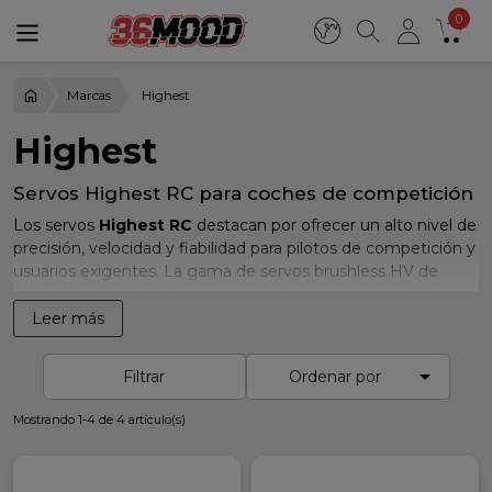
0
Marcas
Highest
Highest
Servos Highest RC para coches de competición
Los servos
Highest RC
destacan por ofrecer un alto nivel de
precisión, velocidad y fiabilidad para pilotos de competición y
usuarios exigentes. La gama de servos brushless HV de
Highest está diseñada para proporcionar una respuesta
rápida, gran fuerza de dirección y un control estable incluso
Leer más
en las condiciones más extremas de uso.

Filtrar
Ordenar por
En 36Mood encontrarás diferentes modelos de
servos
Highest para coches RC 1/8
, ideales para buggy, truggy,
Mostrando 1-4 de 4 artículo(s)
touring y otras aplicaciones donde el rendimiento de la
dirección es clave para mejorar el comportamiento del
coche en pista.