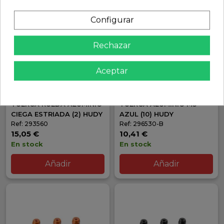
Configurar
Rechazar
Aceptar
TUERCA RUEDA ALUMINIO
TUERCA ALUMINIO M3
CIEGA ESTRIADA (2) HUDY
AZUL (10) HUDY
Ref: 293560
Ref: 296530-B
15,05 €
10,41 €
En stock
En stock
Añadir
Añadir