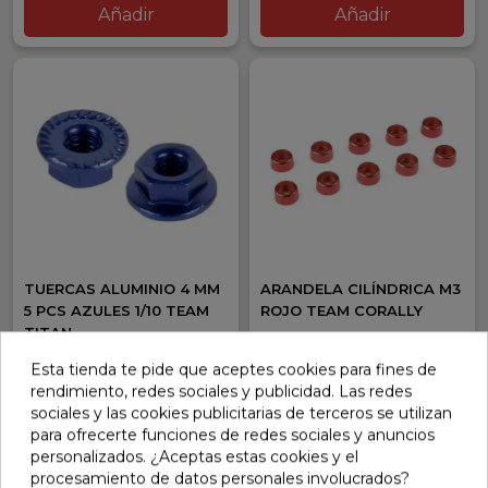
Añadir
Añadir
TUERCAS ALUMINIO 4 MM
ARANDELA CILÍNDRICA M3
5 PCS AZULES 1/10 TEAM
ROJO TEAM CORALLY
TITAN
Ref: 30020043
Ref: C-31275
Esta tienda te pide que aceptes cookies para fines de
4,96 €
5,95 €
rendimiento, redes sociales y publicidad. Las redes
En stock
En stock
sociales y las cookies publicitarias de terceros se utilizan
para ofrecerte funciones de redes sociales y anuncios
Añadir
Añadir
personalizados. ¿Aceptas estas cookies y el
procesamiento de datos personales involucrados?