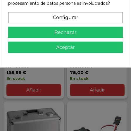
procesamiento de datos personales involucrados?
Configurar
Rechazar
Aceptar
MALETA FUTABA T10PX
COMPROBADOR FUTABA
BR-4000
Ref: 1001928
Ref: 1000310
158,99 €
78,00 €
En stock
En stock
Añadir
Añadir