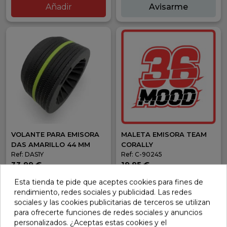
Añadir
Avisarme
VOLANTE PARA EMISORA
MALETA EMISORA TEAM
DAS AMARILLO 44 MM
CORALLY
Ref: DAS1Y
Ref: C-90245
33,99 €
19,95 €
Sin stock
En stock
Esta tienda te pide que aceptes cookies para fines de
rendimiento, redes sociales y publicidad. Las redes
Avisarme
Añadir
sociales y las cookies publicitarias de terceros se utilizan
para ofrecerte funciones de redes sociales y anuncios
personalizados. ¿Aceptas estas cookies y el