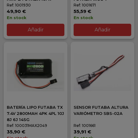
Ref: 1001930
Ref: 1001671
49,90 €
55,59 €
En stock
En stock
Añadir
Añadir
BATERÍA LIPO FUTABA TX
SENSOR FUTABA ALTURA
7.4V 2800MAH 4PK 4PL 10J
VARIÓMETRO SBS-02A
8J 6J 14SG
Ref: 100031MAX2049
Ref: 1001661
35,90 €
39,91 €