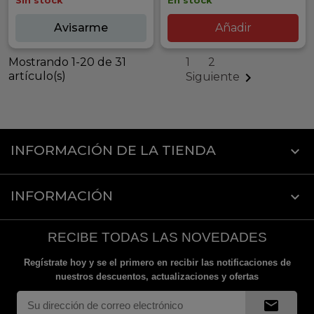
Sin stock
En stock
Avisarme
Añadir
Mostrando 1-20 de 31
1
2
artículo(s)

Siguiente
INFORMACIÓN DE LA TIENDA
keyboard_arrow_down
INFORMACIÓN

RECIBE TODAS LAS NOVEDADES
Regístrate hoy y se el primero en recibir las notificaciones de
nuestros descuentos, actualizaciones y ofertas
mail