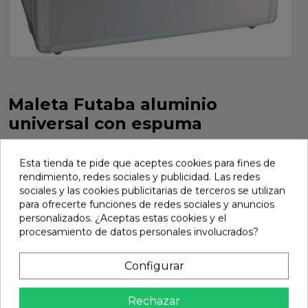
Maleta Futaba aluminio
universal con espuma
Maleta Futaba aluminio universal con espuma. Referencia
80038526521.
Esta tienda te pide que aceptes cookies para fines de
rendimiento, redes sociales y publicidad. Las redes
Marca:
Futaba
Ref:
80038526521
sociales y las cookies publicitarias de terceros se utilizan
para ofrecerte funciones de redes sociales y anuncios
98,09 €
personalizados. ¿Aceptas estas cookies y el
procesamiento de datos personales involucrados?
Añadir
Configurar

En stock
Rechazar
Compartir