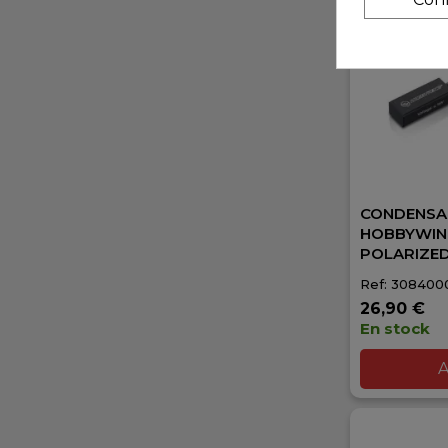
CONDENS
HOBBYWIN
POLARIZE
Ref: 308400
26,90 €
En stock
A