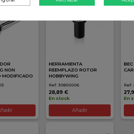
ADOR
HERRAMIENTA
BEC
G NON
REEMPLAZO ROTOR
CAR
D MODIFICADO
HOBBYWING
05
Ref: 30800006
Ref:
28,89 €
27,
En stock
En 
ñadir
Añadir