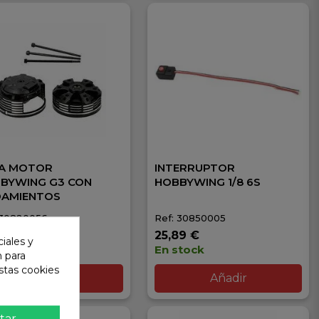
A MOTOR
INTERRUPTOR
BYWING G3 CON
HOBBYWING 1/8 6S
AMIENTOS
 30820056
Ref: 30850005
50 €
25,89 €
iales y
stock
En stock
n para
stas cookies
Añadir
Añadir
tar