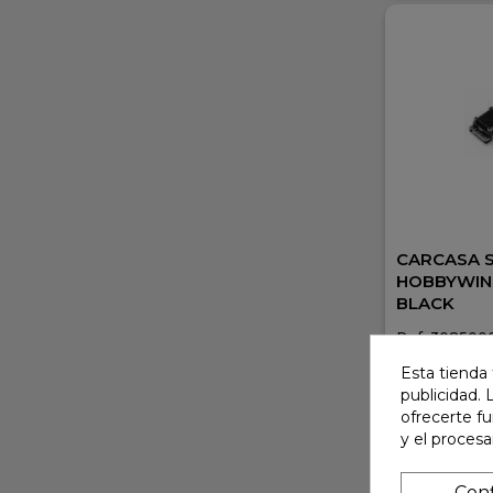
CARCASA 
HOBBYWIN
BLACK
Ref: 308500
34,50 €
Esta tienda 
En stock
publicidad. 
ofrecerte f
A
y el proces
Conf