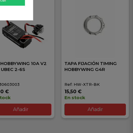
 HOBBYWING 10A V2
TAPA FIJACIÓN TIMING
 UBEC 2-6S
HOBBYWING G4R
 30603003
Ref: HW-XTR-BK
90 €
15,50 €
stock
En stock
Añadir
Añadir