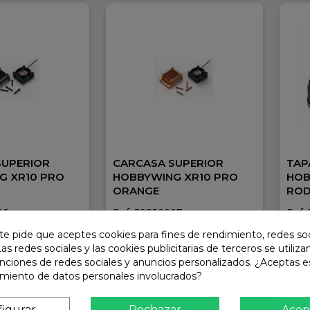
SUPERIOR
CARCASA SUPERIOR
TAP
G XR10 PRO
HOBBYWING XR10 PRO
HOB
ORANGE
ROD
06
Ref: 30850007
Ref:
34,50 €
38,
te pide que aceptes cookies para fines de rendimiento, redes soc
En stock
En 
Las redes sociales y las cookies publicitarias de terceros se utiliza
unciones de redes sociales y anuncios personalizados. ¿Aceptas e
ñadir
Añadir
amiento de datos personales involucrados?
igurar
Rechazar
Acep