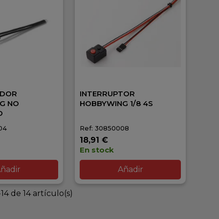
ADOR
INTERRUPTOR
G NO
HOBBYWING 1/8 4S
D
04
Ref: 30850008
18,91 €
En stock
ñadir
Añadir
14 de 14 artículo(s)