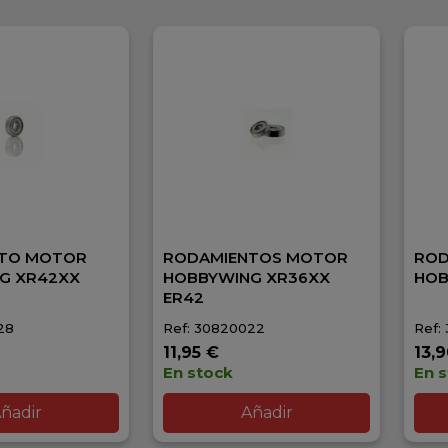
TO MOTOR
RODAMIENTOS MOTOR
ROD
G XR42XX
HOBBYWING XR36XX
HOB
ER42
28
Ref: 30820022
Ref:
11,95 €
13,
En stock
En 
ñadir
Añadir