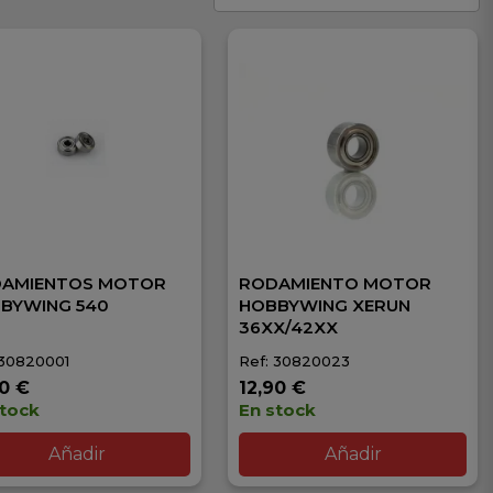
AMIENTOS MOTOR
RODAMIENTO MOTOR
BYWING 540
HOBBYWING XERUN
36XX/42XX
 30820001
Ref: 30820023
90 €
12,90 €
stock
En stock
Añadir
Añadir