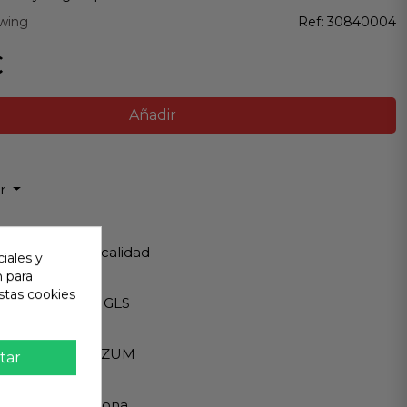
wing
Ref:
30840004
€
Añadir
ir
 Garantizada
os de Máxima calidad
iales y
n para
ápido
stas cookies
Internacionales GLS
eguro
A - PAYPAL - BIZUM
tar
 al cliente
ndemos en persona