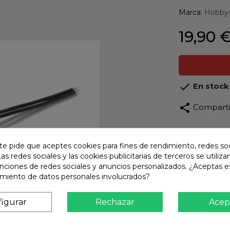
Marca:
Hobby
19,90 

En stock
share
Compart
Calidad
Product
te pide que aceptes cookies para fines de rendimiento, redes soc
Las redes sociales y las cookies publicitarias de terceros se utiliza
Envío R
unciones de redes sociales y anuncios personalizados. ¿Aceptas e
Envios 
amiento de datos personales involucrados?
Pago S
TARJET
igurar
Rechazar
Acep
Atención
Te ate