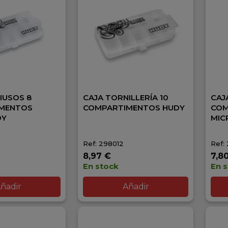
IUSOS 8
CAJA TORNILLERÍA 10
CAJ
MENTOS
COMPARTIMENTOS HUDY
COM
DY
MIC
Ref: 298012
Ref:
8,97 €
7,8
En stock
En 
ñadir
Añadir