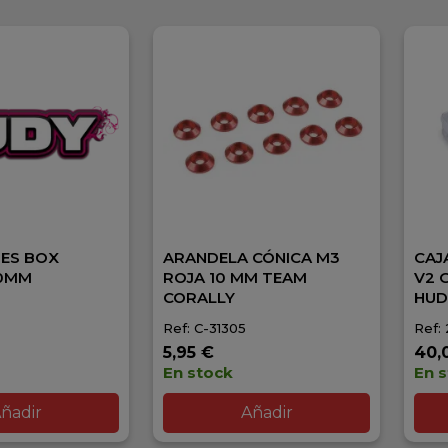
IES BOX
ARANDELA CÓNICA M3
CAJ
60MM
ROJA 10 MM TEAM
V2 
CORALLY
HUD
Ref: C-31305
Ref:
5,95 €
40,
En stock
En 
ñadir
Añadir