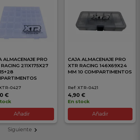
A ALMACENAJE PRO
CAJA ALMACENAJE PRO
 RACING 211X175X27
XTR RACING 146X69X24
15+28
MM 10 COMPARTIMENTOS
PARTIMENTOS
 XTR-0427
Ref: XTR-0421
90 €
4,90 €
stock
En stock
Añadir
Añadir

Siguiente