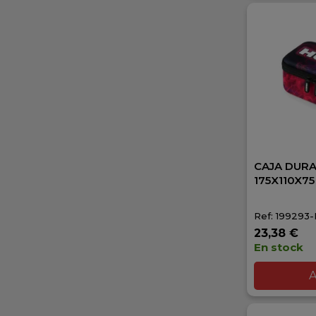
CAJA DUR
175X110X7
Ref: 199293
23,38 €
En stock
A