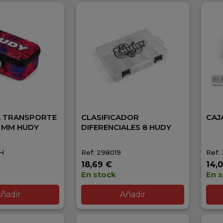
A TRANSPORTE
CLASIFICADOR
CAJ
5 MM HUDY
DIFERENCIALES 8 HUDY
-H
Ref: 298019
Ref:
18,69 €
14,
En stock
En 
ñadir
Añadir