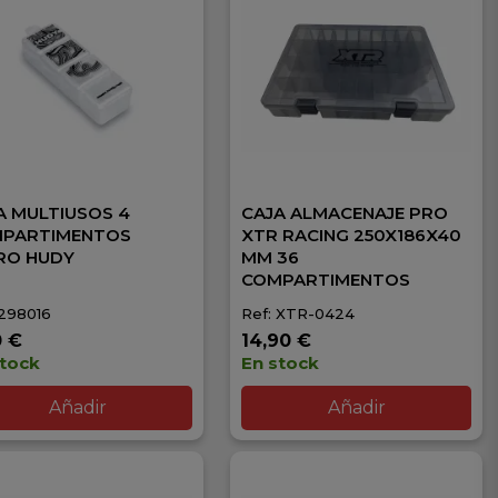
A MULTIUSOS 4
CAJA ALMACENAJE PRO
PARTIMENTOS
XTR RACING 250X186X40
RO HUDY
MM 36
COMPARTIMENTOS
 298016
Ref: XTR-0424
0 €
14,90 €
stock
En stock
Añadir
Añadir