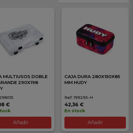
A MULTIUSOS DOBLE
CAJA DURA 280X150X85
GRANDE 290X198
MM HUDY
Y
 298015
Ref: 199295-H
08 €
42,36 €
stock
En stock
Añadir
Añadir