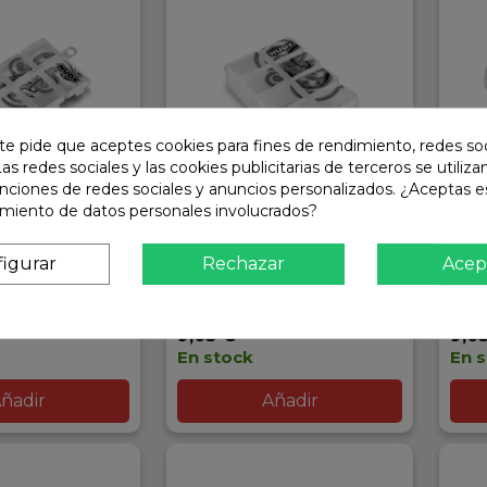
te pide que aceptes cookies para fines de rendimiento, redes soc
Las redes sociales y las cookies publicitarias de terceros se utiliza
unciones de redes sociales y anuncios personalizados. ¿Aceptas e
amiento de datos personales involucrados?
IUSOS 8
CAJA MULTIUSOS 8
CAJ
MENTOS HUDY
COMPARTIMENTOS
V2 
igurar
Rechazar
Acep
MICRO HUDY
Ref: 298018
Ref:
9,63 €
9,6
En stock
En 
ñadir
Añadir