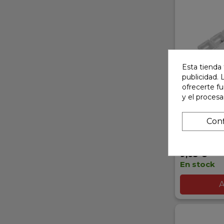
Esta tienda 
publicidad. 
ofrecerte f
y el proces
CAJA MULT
COMPARTI
Conf
Ref: 298017
9,63 €
En stock
A