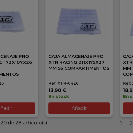
ACENAJE PRO
CAJA ALMACENAJE PRO
CAJ
G 173X107X26
XTR RACING 211X175X27
XTR
MM 56 COMPARTIMENTOS
MM 
MENTOS
COM
25
Ref: XTR-0426
Ref:
13,90 €
18,
En stock
En 
ñadir
Añadir
20 de 28 artículo(s)
1
2