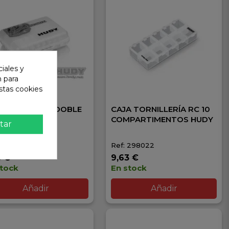
iales y
n para
stas cookies
A MULTIUSOS DOBLE
CAJA TORNILLERÍA RC 10
MINI HUDY
COMPARTIMENTOS HUDY
tar
 298011
Ref: 298022
3 €
9,63 €
stock
En stock
Añadir
Añadir