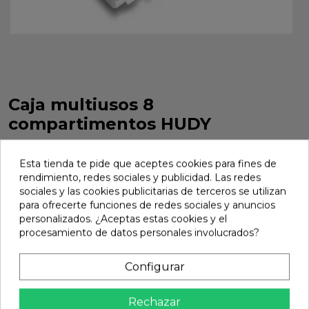
Caja multiusos 8
compartimentos HUDY
Caja multiusos 8 compartimentos HUDY. Referencia
298017.
Esta tienda te pide que aceptes cookies para fines de
rendimiento, redes sociales y publicidad. Las redes
Marca:
Hudy
Ref:
298017
sociales y las cookies publicitarias de terceros se utilizan
para ofrecerte funciones de redes sociales y anuncios
9,63 €
personalizados. ¿Aceptas estas cookies y el
procesamiento de datos personales involucrados?
Añadir
Configurar

En stock
Rechazar
Compartir