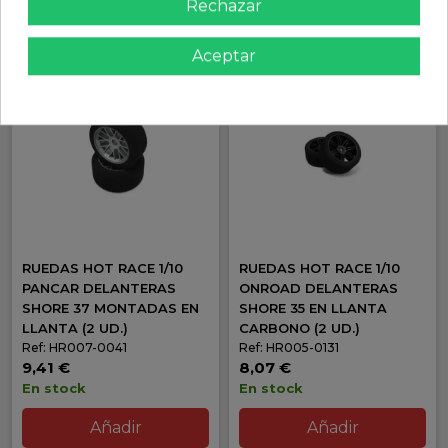
Rechazar
Añadir
Añadir
Aceptar
RUEDAS HOT RACE 1/10
RUEDAS HOT RACE 1/10
PANCAR DELANTERAS
ONROAD DELANTERAS
SHORE 37 MONTADAS EN
SHORE 35 EN LLANTA
LLANTA (2 UD.)
CARBONO (2 UD.)
Ref: HR007-0041
Ref: HR005-0131
9,41 €
8,07 €
En stock
En stock
Añadir
Añadir