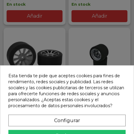
En stock
En stock
Añadir
Añadir
Esta tienda te pide que aceptes cookies para fines de
rendimiento, redes sociales y publicidad. Las redes
sociales y las cookies publicitarias de terceros se utilizan
RUEDAS TRASERAS 1/10
RUEDAS HOT RACE 1/10
para ofrecerte funciones de redes sociales y anuncios
TOURING GAS SHORE 40
PANCAR TRASERAS SHORE
personalizados. ¿Aceptas estas cookies y el
CARBONO TEAM CORALLY
30 MONTADAS EN LLANTA
procesamiento de datos personales involucrados?
(2 UD.)
Ref: C-14705-40
Ref: HR007-0012
Configurar
8,95 €
12,26 €
En stock
En stock