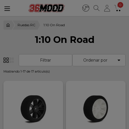
0
Ruedas RC
1:10 On Road
1:10 On Road

Filtrar
Ordenar por
Mostrando 1-17 de 17 artículo(s)