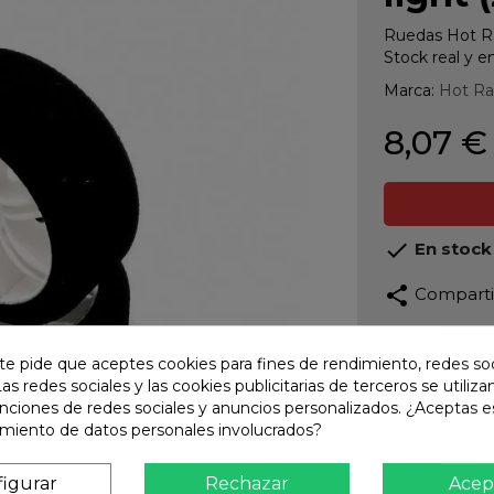
Ruedas Hot Rac
Stock real y e
Marca:
Hot R
8,07 €

En stock
share
Compart
Calidad
te pide que aceptes cookies para fines de rendimiento, redes soc
Product
Las redes sociales y las cookies publicitarias de terceros se utiliza
unciones de redes sociales y anuncios personalizados. ¿Aceptas e
Envío R
amiento de datos personales involucrados?
Envios 
Pago S
igurar
Rechazar
Acep
TARJET