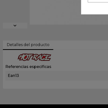
expand_more
Detalles del producto
Referencias específicas
Ean13