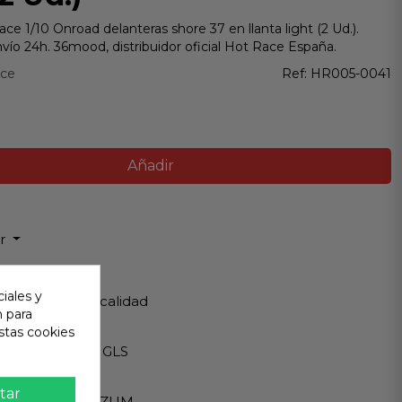
e 1/10 Onroad delanteras shore 37 en llanta light (2 Ud.).
nvío 24h. 36mood, distribuidor oficial Hot Race España.
ace
Ref:
HR005-0041
Añadir
ir
 Garantizada
iales y
os de Máxima calidad
n para
stas cookies
ápido
Internacionales GLS
eguro
tar
A - PAYPAL - BIZUM