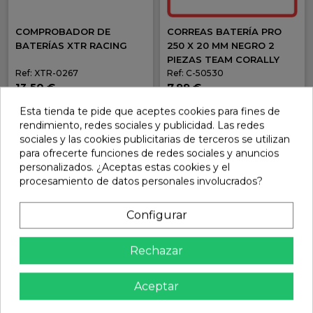
COMPROBADOR DE
CORREAS BATERÍA PRO
BATERÍAS XTR RACING
250 X 20 MM NEGRO 2
PIEZAS TEAM CORALLY
Ref: XTR-0267
Ref: C-50530
13,50 €
7,99 €
En stock
En stock
Esta tienda te pide que aceptes cookies para fines de
rendimiento, redes sociales y publicidad. Las redes
Añadir
Añadir
sociales y las cookies publicitarias de terceros se utilizan
para ofrecerte funciones de redes sociales y anuncios
personalizados. ¿Aceptas estas cookies y el
procesamiento de datos personales involucrados?
Configurar
Rechazar
Aceptar
CORREAS BATERÍA PRO
TIRA GOMA BATERÍA