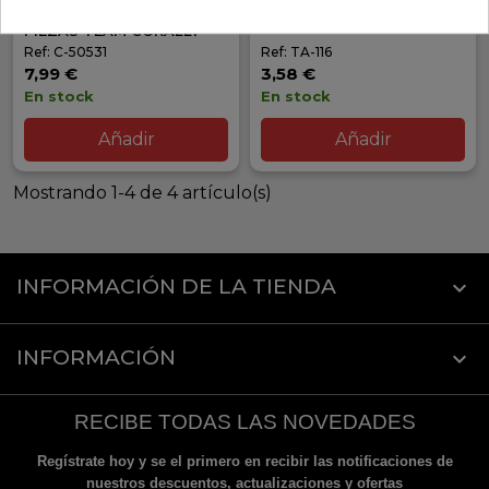
250 X 20 MM ROJO 2
110X25X0,5 (2)
PIEZAS TEAM CORALLY
Ref: C-50531
Ref: TA-116
7,99 €
3,58 €
En stock
En stock
Añadir
Añadir
Mostrando 1-4 de 4 artículo(s)
INFORMACIÓN DE LA TIENDA
keyboard_arrow_down
INFORMACIÓN

RECIBE TODAS LAS NOVEDADES
Regístrate hoy y se el primero en recibir las notificaciones de
nuestros descuentos, actualizaciones y ofertas