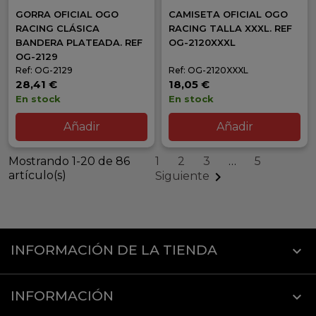
GORRA OFICIAL OGO
CAMISETA OFICIAL OGO
RACING CLÁSICA
RACING TALLA XXXL. REF
BANDERA PLATEADA. REF
OG-2120XXXL
OG-2129
Ref: OG-2129
Ref: OG-2120XXXL
28,41 €
18,05 €
En stock
En stock
Añadir
Añadir
Mostrando 1-20 de 86
1
2
3
…
5
artículo(s)

Siguiente
INFORMACIÓN DE LA TIENDA
keyboard_arrow_down
INFORMACIÓN
