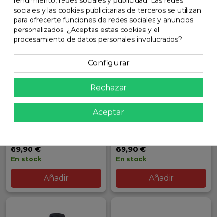
rendimiento, redes sociales y publicidad. Las redes
sociales y las cookies publicitarias de terceros se utilizan
para ofrecerte funciones de redes sociales y anuncios
personalizados. ¿Aceptas estas cookies y el
procesamiento de datos personales involucrados?
Configurar
Rechazar
CHAQUETÓN OFICIAL OGO
CHAQUETÓN OFICIAL OGO
Aceptar
RACING INVIERNO TALLA
RACING INVIERNO TALLA
S. REF OG-2135S
XL. REF OG-2135XL
Ref: OG-2135S
Ref: OG-2135XL
69,90 €
69,90 €
En stock
En stock
Añadir
Añadir