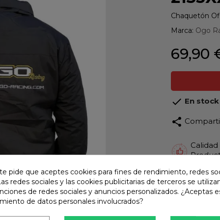
Chaquetón Ofi
Marca:
Ogo R
69,90 

En stock
share
Compart
Calidad
Product
te pide que aceptes cookies para fines de rendimiento, redes soc
Envío R
Las redes sociales y las cookies publicitarias de terceros se utiliza
Envios 
unciones de redes sociales y anuncios personalizados. ¿Aceptas e
Pago S
amiento de datos personales involucrados?
TARJET