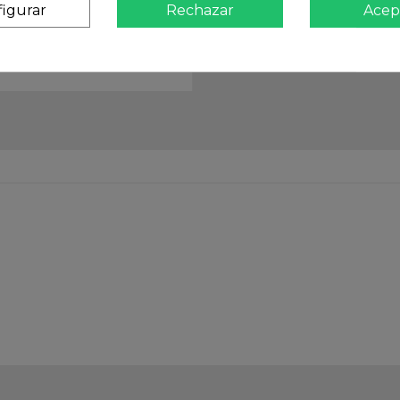
igurar
Rechazar
Acep
Atención
Te ate