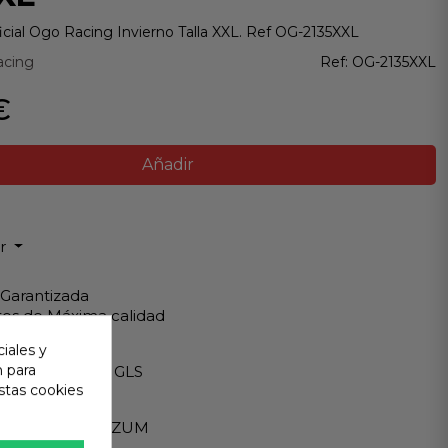
cial Ogo Racing Invierno Talla XXL. Ref OG-2135XXL
acing
Ref:
OG-2135XXL
€
Añadir
ir
 Garantizada
os de Máxima calidad
iales y
ápido
n para
Internacionales GLS
stas cookies
eguro
A - PAYPAL - BIZUM