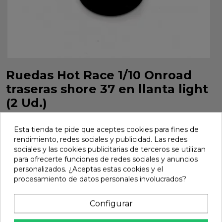
Ruedas Hot Race 1/10 Onroad
traseras shore 37 en llanta light
(2 Ud.)
Ruedas Hot Race 1/10 Onroad traseras shore 37 en llanta
light (2 Ud.). Stock real y envío 24h. 36mood, distribuidor
Esta tienda te pide que aceptes cookies para fines de
oficial Hot Race España.
rendimiento, redes sociales y publicidad. Las redes
sociales y las cookies publicitarias de terceros se utilizan
Marca:
Hot Race
Ref:
HR005-0042
para ofrecerte funciones de redes sociales y anuncios
personalizados. ¿Aceptas estas cookies y el
7,51 €
procesamiento de datos personales involucrados?
Configurar
Añadir