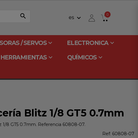
search
0
keyboard_arrow_down
es
keyboard_arrow_down
keyboard_arrow_down
SORAS / SERVOS
ELECTRONICA
keyboard_arrow_down
keyboard_arrow_down
HERRAMIENTAS
QUÍMICOS
cería Blitz 1/8 GT5 0.7mm
itz 1/8 GT5 0.7mm. Referencia 60808-07.
Ref:
60808-07