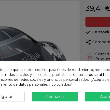
39,41 

En stock
share
Compart
Calidad
Product
Envío R
te pide que aceptes cookies para fines de rendimiento, redes soc
Envios 
Las redes sociales y las cookies publicitarias de terceros se utiliza
unciones de redes sociales y anuncios personalizados. ¿Aceptas e
Pago S
amiento de datos personales involucrados?
TARJET
Atención
igurar
Rechazar
Acep
Te ate