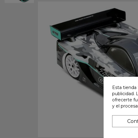
Esta tienda 
publicidad. 
ofrecerte f
y el proces
Conf