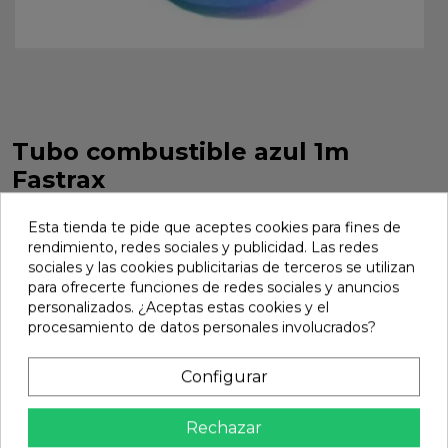
Tubo combustible azul 1m
Fastrax
Tubo combustible azul 1m Fastrax. Referencia FAST940B.
Esta tienda te pide que aceptes cookies para fines de
Marca:
Fastrax
Ref:
FAST940B
rendimiento, redes sociales y publicidad. Las redes
sociales y las cookies publicitarias de terceros se utilizan
3,71 €
para ofrecerte funciones de redes sociales y anuncios
personalizados. ¿Aceptas estas cookies y el
procesamiento de datos personales involucrados?
Añadir
Configurar

En stock
share
Compartir
Rechazar