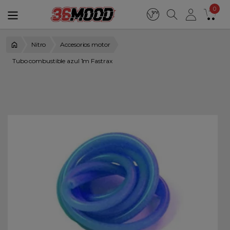
0
Nitro
Accesorios motor
Tubo combustible azul 1m Fastrax