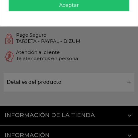
Calidad Garantizada
Aceptar
Productos de Máxima calidad
Envío Rápido
Envios Internacionales GLS
Pago Seguro
TARJETA - PAYPAL - BIZUM
Atención al cliente
Te atendemos en persona
Detalles del producto
INFORMACIÓN DE LA TIENDA
keyboard_arrow_down
INFORMACIÓN
