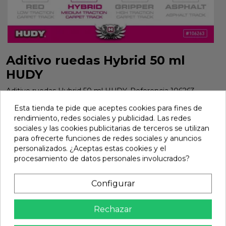
Aditivo ruedas Hybrid 50 ml
HUDY
Aditivo ruedas Hybrid 50 ml HUDY. Referencia 106263.
Esta tienda te pide que aceptes cookies para fines de
Marca:
Hudy
Ref:
106263
rendimiento, redes sociales y publicidad. Las redes
25,16 €
sociales y las cookies publicitarias de terceros se utilizan
para ofrecerte funciones de redes sociales y anuncios
personalizados. ¿Aceptas estas cookies y el
procesamiento de datos personales involucrados?
Añadir

En stock
Configurar
share
Compartir
Rechazar