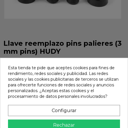
Llave reemplazo pins palieres (3
mm pins) HUDY
Llave reemplazo pins palieres (3 mm pins) HUDY. Referencia
106000.
Esta tienda te pide que aceptes cookies para fines de
rendimiento, redes sociales y publicidad. Las redes
Marca:
Hudy
Ref:
106000
sociales y las cookies publicitarias de terceros se utilizan
para ofrecerte funciones de redes sociales y anuncios
137,47 €
personalizados. ¿Aceptas estas cookies y el
procesamiento de datos personales involucrados?
Añadir
Configurar

En stock
Rechazar
Compartir