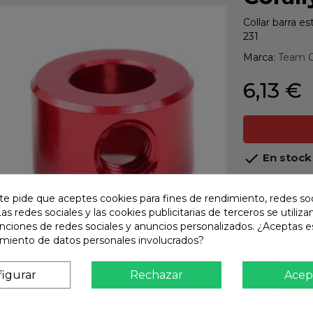
Collar barra e
231
Marca:
Team C
6,13 €

En stock
share
Compart
te pide que aceptes cookies para fines de rendimiento, redes soc
Las redes sociales y las cookies publicitarias de terceros se utiliza
Calidad
unciones de redes sociales y anuncios personalizados. ¿Aceptas e
Product
amiento de datos personales involucrados?
Envío R
Envios 
igurar
Rechazar
Acep
Pago S
TARJET