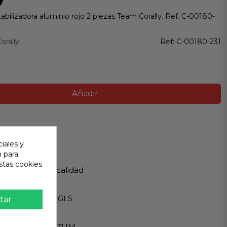
stabilizadora aluminio rojo 2 piezas Team Corally. Ref. C-00180-
orally
Ref:
C-00180-231
Añadir
ir
iales y
n para
 Garantizada
stas cookies
os de Máxima calidad
ápido
Internacionales GLS
tar
eguro
A - PAYPAL - BIZUM