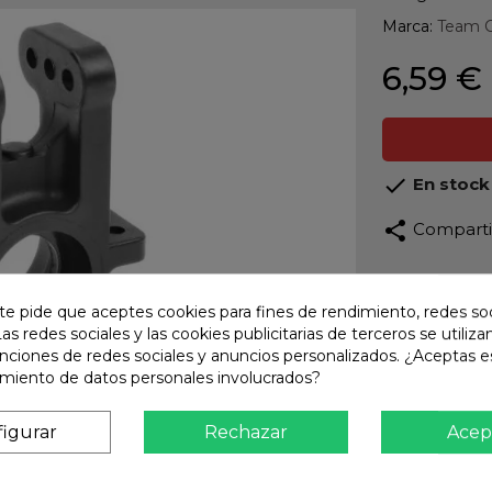
Marca:
Team C
6,59 €

En stock
share
Compart
Calidad
Product
te pide que aceptes cookies para fines de rendimiento, redes soc
Las redes sociales y las cookies publicitarias de terceros se utiliza
Envío R
unciones de redes sociales y anuncios personalizados. ¿Aceptas e
Envios 
amiento de datos personales involucrados?
Pago S
TARJET
igurar
Rechazar
Acep
Atención
Te ate