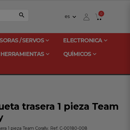
search
0
keyboard_arrow_down
es
keyboard_arrow_down
keyboard_arrow_down
SORAS / SERVOS
ELECTRONICA
keyboard_arrow_down
keyboard_arrow_down
HERRAMIENTAS
QUÍMICOS
eta trasera 1 pieza Team
y
era 1 pieza Team Corally. Ref. C-00180-008