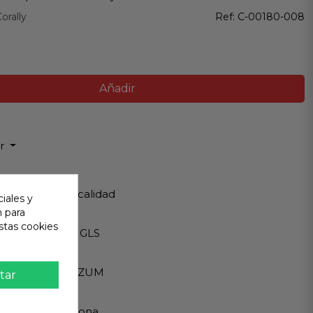
orally
Ref:
C-00180-008
Añadir
ir
 Garantizada
os de Máxima calidad
iales y
n para
ápido
stas cookies
Internacionales GLS
eguro
A - PAYPAL - BIZUM
tar
 al cliente
ndemos en persona