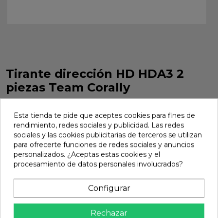
Tirante dirección HD HDA3 2
piezas Team Corally
Tirante dirección HD HDA3 2 piezas Team Corally. Ref. C-
00180-921
Esta tienda te pide que aceptes cookies para fines de
rendimiento, redes sociales y publicidad. Las redes
Marca:
Team Corally
Ref:
C-00180-921
sociales y las cookies publicitarias de terceros se utilizan
para ofrecerte funciones de redes sociales y anuncios
8,49 €
personalizados. ¿Aceptas estas cookies y el
procesamiento de datos personales involucrados?
Añadir
Configurar

En stock
Rechazar
Compartir