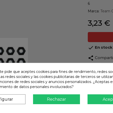
6
Marca:
Team C
3,23 €

En stock
share
Compart
Calidad
te pide que aceptes cookies para fines de rendimiento, redes soc
Product
Las redes sociales y las cookies publicitarias de terceros se utiliza
unciones de redes sociales y anuncios personalizados. ¿Aceptas e
Envío R
amiento de datos personales involucrados?
Envios 
Pago S
igurar
Rechazar
Acep
TARJET
Atención