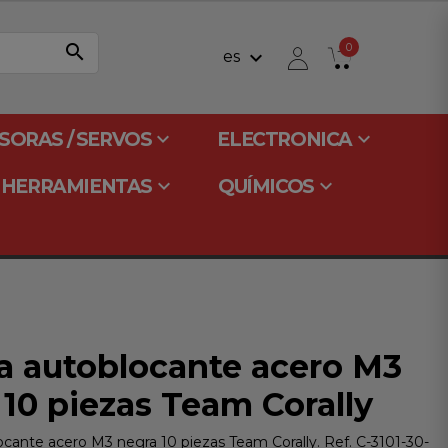
search
0
keyboard_arrow_down
es
keyboard_arrow_down
keyboard_arrow_down
SORAS / SERVOS
ELECTRONICA
keyboard_arrow_down
keyboard_arrow_down
HERRAMIENTAS
QUÍMICOS
a autoblocante acero M3
 10 piezas Team Corally
ocante acero M3 negra 10 piezas Team Corally. Ref. C-3101-30-