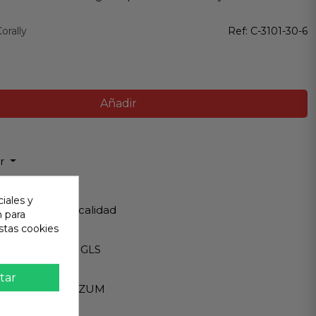
orally
Ref:
C-3101-30-6
Añadir
ir
 Garantizada
iales y
os de Máxima calidad
n para
stas cookies
ápido
Internacionales GLS
eguro
tar
A - PAYPAL - BIZUM
 al cliente