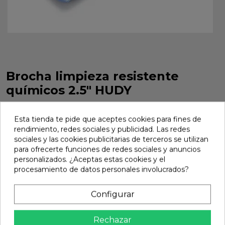
Brocha limpieza resistente
químicos 2.5" HUDY
Brocha limpieza resistente químicos 2.5" HUDY. Referencia
107839.
Esta tienda te pide que aceptes cookies para fines de
rendimiento, redes sociales y publicidad. Las redes
Marca:
Hudy
Ref:
107839
sociales y las cookies publicitarias de terceros se utilizan
para ofrecerte funciones de redes sociales y anuncios
20,69 €
personalizados. ¿Aceptas estas cookies y el
procesamiento de datos personales involucrados?
Añadir
Configurar

En stock
Rechazar
Compartir