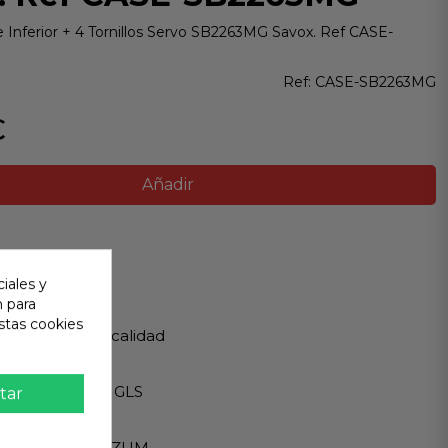
e Inferior + 4 Tornillos Servo SB2263MG Savox. Ref CASE-
Ref:
CASE-SB2263MG
€
Añadir
ir
iales y
n para
 Garantizada
stas cookies
os de Máxima calidad
ápido
Internacionales GLS
tar
eguro
A - PAYPAL - BIZUM