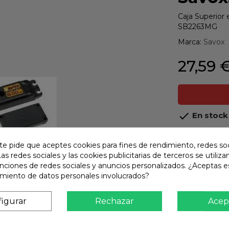
Caja Superior 
SB2263MG
Marca:
Savox
27,59 

En stock
share
Compart
te pide que aceptes cookies para fines de rendimiento, redes soc
Las redes sociales y las cookies publicitarias de terceros se utiliza
Calidad
unciones de redes sociales y anuncios personalizados. ¿Aceptas e
Product
amiento de datos personales involucrados?
Envío R
Envios 
igurar
Rechazar
Acep
Pago S
TARJET