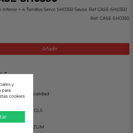
e Inferior + 4 Tornillos Servo SH0350 Savox. Ref CASE-SH0350
Ref:
CASE-SH0350
Añadir
ir
iales y
 Garantizada
n para
os de Máxima calidad
stas cookies
ápido
Internacionales GLS
tar
eguro
A - PAYPAL - BIZUM