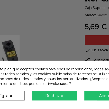
Caja Superior 
Marca:
Savox
5,69 €

En stock
share
Compart
te pide que aceptes cookies para fines de rendimiento, redes soc
Calidad
Las redes sociales y las cookies publicitarias de terceros se utiliza
Product
unciones de redes sociales y anuncios personalizados. ¿Aceptas e
amiento de datos personales involucrados?
Envío R
Envios 
igurar
Rechazar
Acep
Pago S
TARJET