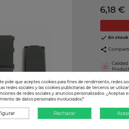
6,18 €

En stock
share
Compart
Calidad
Product
Envío R
te pide que aceptes cookies para fines de rendimiento, redes soc
Envios 
Las redes sociales y las cookies publicitarias de terceros se utiliza
unciones de redes sociales y anuncios personalizados. ¿Aceptas e
Pago S
amiento de datos personales involucrados?
TARJET
Atención
igurar
Rechazar
Acep
Te ate