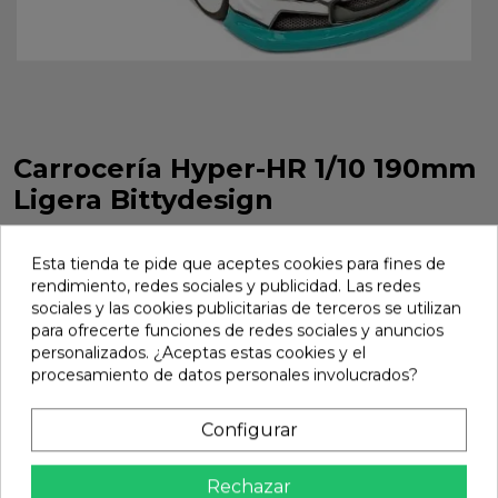
Carrocería Hyper-HR 1/10 190mm
Ligera Bittydesign
Carrocería Hyper-HR 1/10 190mm ligera Bittydesign Ref:
BDTC-190HYPHR
Esta tienda te pide que aceptes cookies para fines de
rendimiento, redes sociales y publicidad. Las redes
Marca:
Bittydesign
Ref:
BDTC-190HYPHR
sociales y las cookies publicitarias de terceros se utilizan
para ofrecerte funciones de redes sociales y anuncios
25,89 €
personalizados. ¿Aceptas estas cookies y el
procesamiento de datos personales involucrados?
Añadir
Configurar

En stock
Rechazar
Compartir