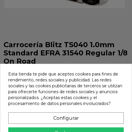
Carrocería Blitz TS040 1.0mm
Standard EFRA 31540 Regular 1/8
On Road
Carrocería Blitz TS040 1.0mm Standard EFRA 31540 Regular
Esta tienda te pide que aceptes cookies para fines de
1/8 On Road. Referencia 60415-10.
rendimiento, redes sociales y publicidad. Las redes
Marca:
Blitz
Ref:
60415-10
sociales y las cookies publicitarias de terceros se utilizan
para ofrecerte funciones de redes sociales y anuncios
26,78 €
personalizados. ¿Aceptas estas cookies y el
procesamiento de datos personales involucrados?
Añadir
Configurar

En stock