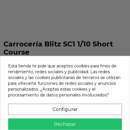
Carrocería Blitz SC1 1/10 Short
Course
Carrocería Blitz SC1 1/10 Short Course. Referencia 60803.
Esta tienda te pide que aceptes cookies para fines de
Marca:
Blitz
Ref:
60803
rendimiento, redes sociales y publicidad. Las redes
sociales y las cookies publicitarias de terceros se utilizan
29,60 €
para ofrecerte funciones de redes sociales y anuncios
personalizados. ¿Aceptas estas cookies y el
procesamiento de datos personales involucrados?
Añadir
Configurar

En stock
share
Compartir
Rechazar