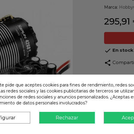
Marca:
Hobby
295,91

En stock
share
Compart
Calidad
Product
te pide que aceptes cookies para fines de rendimiento, redes soc
Las redes sociales y las cookies publicitarias de terceros se utiliza
Envío R
unciones de redes sociales y anuncios personalizados. ¿Aceptas e
Envios 
amiento de datos personales involucrados?
Pago S
TARJET
igurar
Rechazar
Acep
Atención
Te ate