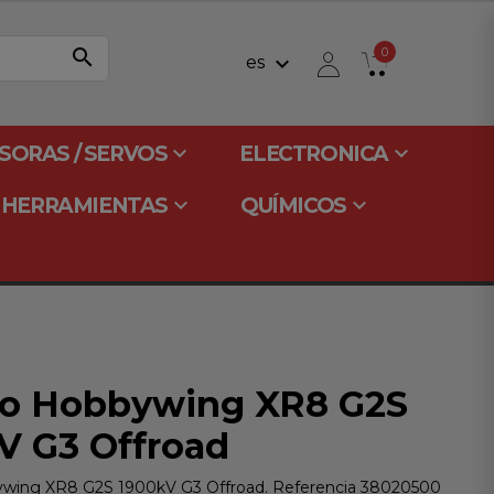
search
0
keyboard_arrow_down
es
keyboard_arrow_down
keyboard_arrow_down
SORAS / SERVOS
ELECTRONICA
keyboard_arrow_down
keyboard_arrow_down
HERRAMIENTAS
QUÍMICOS
o Hobbywing XR8 G2S
V G3 Offroad
ing XR8 G2S 1900kV G3 Offroad. Referencia 38020500