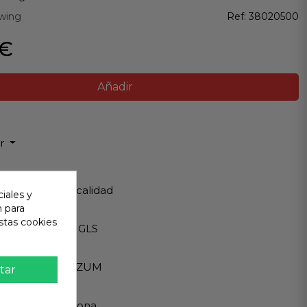
wing
Ref:
38020500
 €
Añadir
ir
 Garantizada
os de Máxima calidad
iales y
n para
ápido
stas cookies
Internacionales GLS
eguro
A - PAYPAL - BIZUM
tar
 al cliente
ndemos en persona