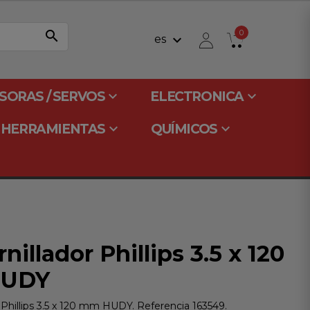
search
0
keyboard_arrow_down
es
keyboard_arrow_down
keyboard_arrow_down
SORAS / SERVOS
ELECTRONICA
keyboard_arrow_down
keyboard_arrow_down
HERRAMIENTAS
QUÍMICOS
nillador Phillips 3.5 x 120
UDY
 Phillips 3.5 x 120 mm HUDY. Referencia 163549.