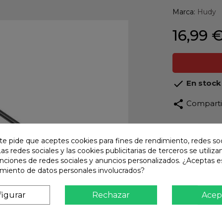
Marca:
Hudy
16,99 

En stock
share
Compart
Calidad
Product
te pide que aceptes cookies para fines de rendimiento, redes soc
Las redes sociales y las cookies publicitarias de terceros se utiliza
Envío R
unciones de redes sociales y anuncios personalizados. ¿Aceptas e
Envios 
amiento de datos personales involucrados?
Pago S
TARJET
igurar
Rechazar
Acep
Atención
Te ate