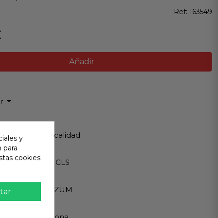
Ref:
163549
€
Añadir
ir
 Garantizada
os de Máxima calidad
iales y
n para
ápido
stas cookies
Internacionales GLS
eguro
A - PAYPAL - BIZUM
tar
 al cliente
ndemos en persona