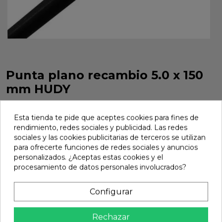
Punta plano recambio 5.0 x 150
mm HUDY
Punta plano recambio 5.0 x 150 mm HUDY. Referencia
155051.
Esta tienda te pide que aceptes cookies para fines de
rendimiento, redes sociales y publicidad. Las redes
Marca:
Hudy
Ref:
155051
sociales y las cookies publicitarias de terceros se utilizan
para ofrecerte funciones de redes sociales y anuncios
15,95 €
personalizados. ¿Aceptas estas cookies y el
procesamiento de datos personales involucrados?
Añadir
Configurar

En stock
Rechazar
Compartir