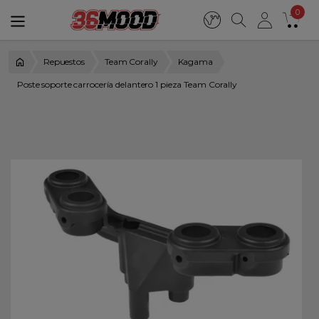
0
Repuestos
Team Corally
Kagama
Poste soporte carrocería delantero 1 pieza Team Corally