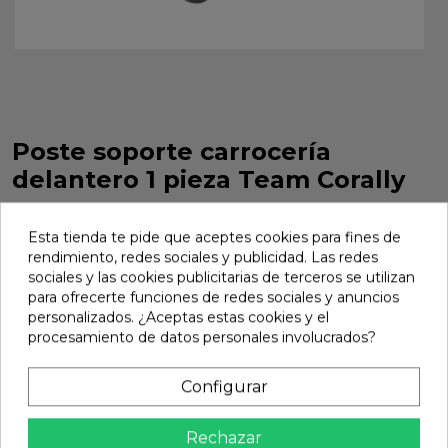
Poste soporte carrocería
delantero 1 pieza Team Corally
Poste soporte carrocería delantero 1 pieza Team Corally. Ref.
C-00180-1307
Esta tienda te pide que aceptes cookies para fines de
rendimiento, redes sociales y publicidad. Las redes
Marca:
Team Corally
Ref:
C-00180-1307
sociales y las cookies publicitarias de terceros se utilizan
para ofrecerte funciones de redes sociales y anuncios
8,49 €
personalizados. ¿Aceptas estas cookies y el
procesamiento de datos personales involucrados?
Añadir
Configurar

En stock
Rechazar
Compartir