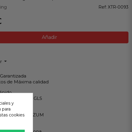
cing
Ref:
XTR-0093
€
Añadir
ir
 Garantizada
os de Máxima calidad
ápido
Internacionales GLS
iales y
eguro
n para
A - PAYPAL - BIZUM
stas cookies
 al cliente
ndemos en persona