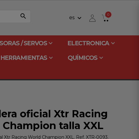
search
0
keyboard_arrow_down
es
keyboard_arrow_down
keyboard_arrow_down
SORAS / SERVOS
ELECTRONICA
keyboard_arrow_down
keyboard_arrow_down
HERRAMIENTAS
QUÍMICOS
ra oficial Xtr Racing
 Champion talla XXL
ial Xtr Racing World Champion XXL. Ref. XTR-0093.