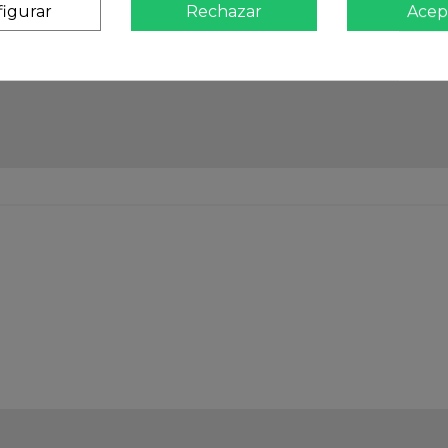
igurar
Rechazar
Acep