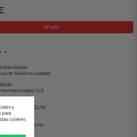
€
Añadir
ir
 Garantizada
os de Máxima calidad
ápido
Internacionales GLS
eguro
iales y
A - PAYPAL - BIZUM
n para
 al cliente
stas cookies
ndemos en persona