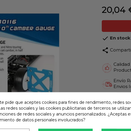
20,04 

En stock
share
Compart
Calidad
Product
Envío R
Envios 
Pago S
te pide que aceptes cookies para fines de rendimiento, redes soc
TARJET
Las redes sociales y las cookies publicitarias de terceros se utiliza
Atención
unciones de redes sociales y anuncios personalizados. ¿Aceptas e
Te ate
amiento de datos personales involucrados?