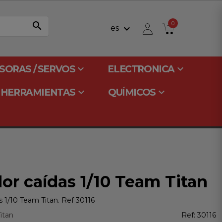
search
0
keyboard_arrow_down
es
keyboard_arrow_down
keyboard_arrow_down
SORAS / SERVOS
ELECTRONICA
keyboard_arrow_down
keyboard_arrow_down
HERRAMIENTAS
QUÍMICOS
or caídas 1/10 Team Titan
 1/10 Team Titan. Ref 30116
itan
Ref:
30116