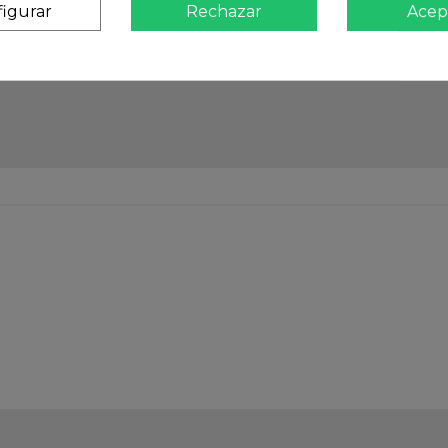
igurar
Rechazar
Acep