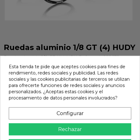
Ruedas aluminio 1/8 GT (4) HUDY
Ruedas aluminio 1/8 GT (4) HUDY. Referencia 109672.
Esta tienda te pide que aceptes cookies para fines de
Marca:
Hudy
Ref:
109672
rendimiento, redes sociales y publicidad. Las redes
98,55 €
sociales y las cookies publicitarias de terceros se utilizan
para ofrecerte funciones de redes sociales y anuncios
personalizados. ¿Aceptas estas cookies y el
procesamiento de datos personales involucrados?
Añadir

En stock
Configurar
share
Compartir
Rechazar
Calidad Garantizada