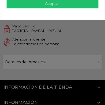
Aceptar
Productos de Máxima calidad
Envío Rápido
Envios Internacionales GLS
Pago Seguro
TARJETA - PAYPAL - BIZUM
Atención al cliente
Te atendemos en persona
Detalles del producto
INFORMACIÓN DE LA TIENDA
keyboard_arrow_down
INFORMACIÓN
