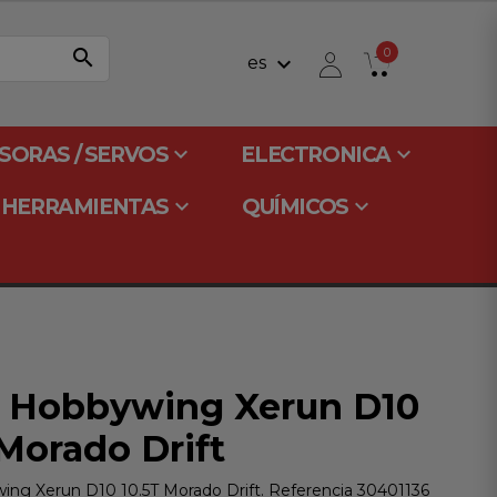
search
0
keyboard_arrow_down
es
keyboard_arrow_down
keyboard_arrow_down
SORAS / SERVOS
ELECTRONICA
keyboard_arrow_down
keyboard_arrow_down
HERRAMIENTAS
QUÍMICOS
 Hobbywing Xerun D10
 Morado Drift
ng Xerun D10 10.5T Morado Drift. Referencia 30401136