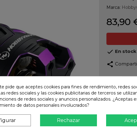
Marca:
Hobby
83,90 

En stock
share
Compart
Calidad
Product
te pide que aceptes cookies para fines de rendimiento, redes soc
Las redes sociales y las cookies publicitarias de terceros se utiliza
Envío R
unciones de redes sociales y anuncios personalizados. ¿Aceptas e
Envios 
amiento de datos personales involucrados?
Pago S
TARJET
igurar
Rechazar
Acep
Atención
Te ate