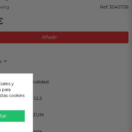
wing
Ref:
30401136
€
Añadir
ir
 Garantizada
os de Máxima calidad
iales y
n para
ápido
stas cookies
Internacionales GLS
eguro
A - PAYPAL - BIZUM
tar
 al cliente
ndemos en persona