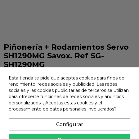
Piñonería + Rodamientos Servo
SH1290MG Savox. Ref SG-
SH1290MG
Piñonería + Rodamientos Servo SH1290MG Savox. Ref SG-
Esta tienda te pide que aceptes cookies para fines de
SH1290MG
rendimiento, redes sociales y publicidad. Las redes
Marca:
Savox
Ref:
SG-SH1290MG
sociales y las cookies publicitarias de terceros se utilizan
para ofrecerte funciones de redes sociales y anuncios
20,99 €
personalizados. ¿Aceptas estas cookies y el
procesamiento de datos personales involucrados?
Añadir
Configurar

En stock