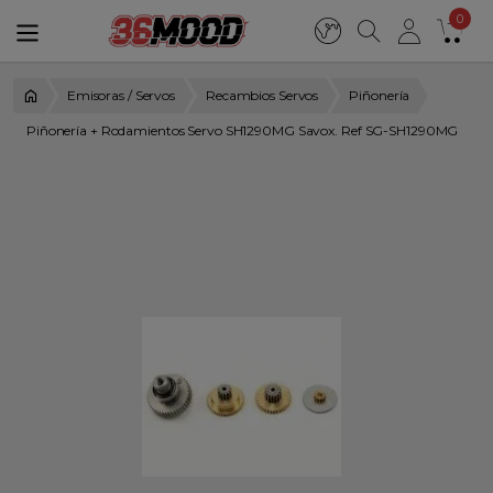
0
Emisoras / Servos
Recambios Servos
Piñonería
Piñonería + Rodamientos Servo SH1290MG Savox. Ref SG-SH1290MG