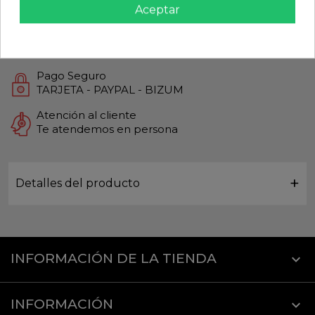
Aceptar
Productos de Máxima calidad
Envío Rápido
Envios Internacionales GLS
Pago Seguro
TARJETA - PAYPAL - BIZUM
Atención al cliente
Te atendemos en persona
Detalles del producto
INFORMACIÓN DE LA TIENDA
keyboard_arrow_down
INFORMACIÓN
