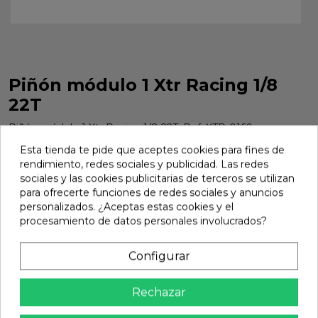
Piñón módulo 1 Xtr Racing 1/8
22T
Piñón módulo 1 Xtr Racing 1/8 22T. Ref. XTR-0169.
Marca:
Xtr Racing
Ref:
XTR-0169
Esta tienda te pide que aceptes cookies para fines de
rendimiento, redes sociales y publicidad. Las redes
13,78 €
sociales y las cookies publicitarias de terceros se utilizan
para ofrecerte funciones de redes sociales y anuncios
personalizados. ¿Aceptas estas cookies y el
procesamiento de datos personales involucrados?
Añadir

En stock
Configurar
share
Compartir
Rechazar
Calidad Garantizada