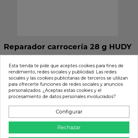
Reparador carrocería 28 g HUDY
Reparador carrocería 28 g HUDY. Referencia 106281.
Esta tienda te pide que aceptes cookies para fines de
Marca:
Hudy
Ref:
106281
rendimiento, redes sociales y publicidad. Las redes
16,56 €
sociales y las cookies publicitarias de terceros se utilizan
para ofrecerte funciones de redes sociales y anuncios
personalizados. ¿Aceptas estas cookies y el
procesamiento de datos personales involucrados?
Añadir

En stock
Configurar
share
Compartir
Rechazar
Calidad Garantizada