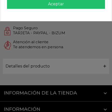
Aceptar
Productos de Máxima calidad
Envío Rápido
Envios Internacionales GLS
Pago Seguro
TARJETA - PAYPAL - BIZUM
Atención al cliente
Te atendemos en persona
Detalles del producto
INFORMACIÓN DE LA TIENDA
keyboard_arrow_down
INFORMACIÓN
