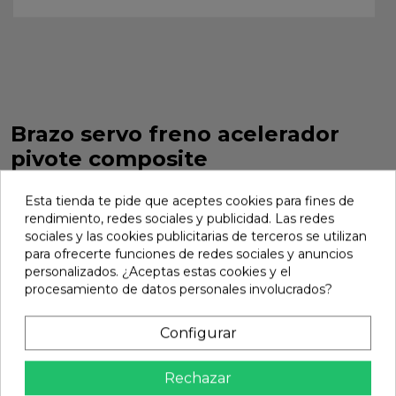
Brazo servo freno acelerador
pivote composite
Brazo servo freno acelerador pivote composite. Ref: 336431
Esta tienda te pide que aceptes cookies para fines de
Marca:
Xray
Ref:
336431
rendimiento, redes sociales y publicidad. Las redes
sociales y las cookies publicitarias de terceros se utilizan
5,26 €
para ofrecerte funciones de redes sociales y anuncios
personalizados. ¿Aceptas estas cookies y el
procesamiento de datos personales involucrados?
Añadir
Configurar

En stock
share
Compartir
Rechazar