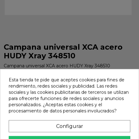
Campana universal XCA acero
HUDY Xray 348510
Campana universal XCA acero HUDY Xray 348510
Marca:
Xray
Ref:
348510
Esta tienda te pide que aceptes cookies para fines de
rendimiento, redes sociales y publicidad. Las redes
29,12 €
sociales y las cookies publicitarias de terceros se utilizan
para ofrecerte funciones de redes sociales y anuncios
personalizados. ¿Aceptas estas cookies y el
Añadir
procesamiento de datos personales involucrados?

En stock
Configurar
share
Compartir