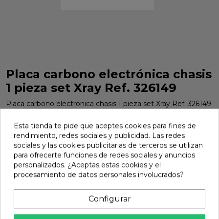
Placa carbono electrónica chasis
1 pieza set Xray Ref. 326149
Placa carbono electrónica chasis 1 pieza set Xray Ref. 326149
Marca:
Xray
Ref:
326149
Esta tienda te pide que aceptes cookies para fines de
rendimiento, redes sociales y publicidad. Las redes
29,95 €
sociales y las cookies publicitarias de terceros se utilizan
para ofrecerte funciones de redes sociales y anuncios
personalizados. ¿Aceptas estas cookies y el
Añadir
procesamiento de datos personales involucrados?

En stock
Configurar
share
Compartir