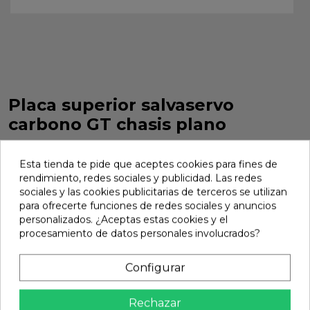
Placa superior salvaservo
carbono GT chasis plano
Placa superior salvaservo carbono GT chasis plano. Ref:
351353
Esta tienda te pide que aceptes cookies para fines de
rendimiento, redes sociales y publicidad. Las redes
Marca:
Xray
Ref:
351353
sociales y las cookies publicitarias de terceros se utilizan
para ofrecerte funciones de redes sociales y anuncios
41,26 €
personalizados. ¿Aceptas estas cookies y el
procesamiento de datos personales involucrados?
Añadir
Configurar

En stock
Rechazar
Compartir