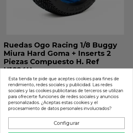
Ruedas Ogo Racing 1/8 Buggy
Miura Hard Goma + Inserts 2
Piezas Compuesto H. Ref
H1824H
Esta tienda te pide que aceptes cookies para fines de
Ruedas Ogo Racing 1/8 Buggy Miura Hard Goma + Inserts 2
rendimiento, redes sociales y publicidad. Las redes
Piezas Compuesto H. Ref H1824H
sociales y las cookies publicitarias de terceros se utilizan
Marca:
Ogo Racing
Ref:
H1824H
para ofrecerte funciones de redes sociales y anuncios
personalizados. ¿Aceptas estas cookies y el
17,58 €
procesamiento de datos personales involucrados?
Configurar
Añadir