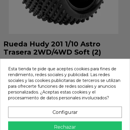
Rueda Hudy 201 1/10 Astro
Trasera 2WD/4WD Soft (2)
Rueda trasera Hudy 1/10 para superficie astro en compuesto
soft, máximo agarre en competición RC.
Esta tienda te pide que aceptes cookies para fines de
rendimiento, redes sociales y publicidad. Las redes
Marca:
Hudy
Ref:
816201-S
sociales y las cookies publicitarias de terceros se utilizan
para ofrecerte funciones de redes sociales y anuncios
11,10 €
personalizados. ¿Aceptas estas cookies y el
procesamiento de datos personales involucrados?
Añadir
Configurar

En stock
Rechazar
Compartir