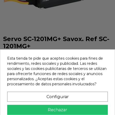
Servo SC-1201MG+ Savox. Ref SC-
1201MG+
Servo SC-1201MG+ Savox. Ref SC-1201MG+
Esta tienda te pide que aceptes cookies para fines de
Marca:
Savox
Ref:
SC-1201MG+
rendimiento, redes sociales y publicidad. Las redes
sociales y las cookies publicitarias de terceros se utilizan
58,19 €
para ofrecerte funciones de redes sociales y anuncios
personalizados. ¿Aceptas estas cookies y el
procesamiento de datos personales involucrados?
Añadir
Configurar

En stock
share
Compartir
Rechazar